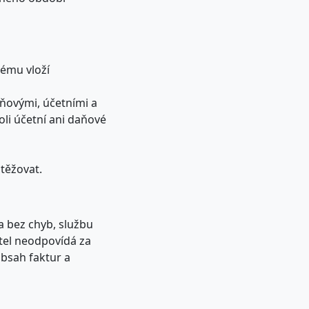
tému vloží
aňovými, účetními a
oli účetní ani daňové
atěžovat.
a bez chyb, službu
atel neodpovídá za
obsah faktur a