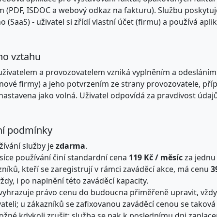
m (PDF, ISDOC a webový odkaz na fakturu). Službu poskytuj
(SaaS) - uživatel si zřídí vlastní účet (firmu) a používá apl
ho vztahu
uživatelem a provozovatelem vzniká vyplněním a odesláním
 nové firmy) a jeho potvrzením ze strany provozovatele, př
nastavena jako volná. Uživatel odpovídá za pravdivost údaj
bní podmínky
žívání služby je
zdarma
.
ce používání činí standardní cena
119 Kč / měsíc
za jednu
níků, kteří se zaregistrují v rámci zaváděcí akce, má cenu
3
dy, i po naplnění této zaváděcí kapacity.
 vyhrazuje právo cenu do budoucna přiměřeně upravit, vžd
teli; u zákazníků se zafixovanou zaváděcí cenou se taková
ožné kdykoli zrušit; služba se pak k poslednímu dni zapla