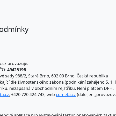
podmínky
a.cz provozuje:
IČO:
49425196
vé sady 988/2, Staré Brno, 602 00 Brno, Česká republika
ající dle živnostenského zákona (podnikání zahájeno 5. 1. 
říku, nezapsaná v obchodním rejstříku. Není plátcem DPH.
ta.cz
, +420 720 424 743, web
cometa.cz
(dále jen „provozova
 webová aplikace pro vystavování faktur, opakovaných faktur 