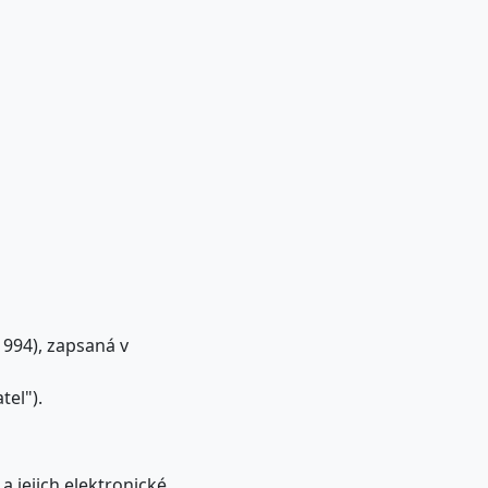
1994), zapsaná v
tel").
a jejich elektronické