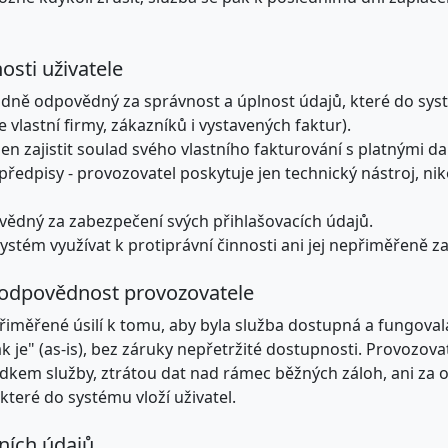
osti uživatele
radně odpovědný za správnost a úplnost údajů, které do sys
e vlastní firmy, zákazníků i vystavených faktur).
nen zajistit soulad svého vlastního fakturování s platnými d
předpisy - provozovatel poskytuje jen technický nástroj, nik
ovědný za zabezpečení svých přihlašovacích údajů.
ystém využívat k protiprávní činnosti ani jej nepřiměřeně z
 odpovědnost provozovatele
přiměřené úsilí k tomu, aby byla služba dostupná a fungoval
jak je" (as-is), bez záruky nepřetržité dostupnosti. Provozov
dkem služby, ztrátou dat nad rámec běžných záloh, ani za 
teré do systému vloží uživatel.
ních údajů