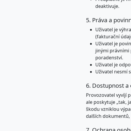
deaktivuje.
5. Práva a povinn
Uživatel je výh
(fakturační údaj
Uživatel je povi
jinými právními 
poradenství.
Uživatel je odp
Uživatel nesmí s
6. Dostupnost a
Provozovatel vyvíjí 
ale poskytuje „tak, 
škodu vzniklou výpa
dalších dokumentů, k
7. Ochrana osob