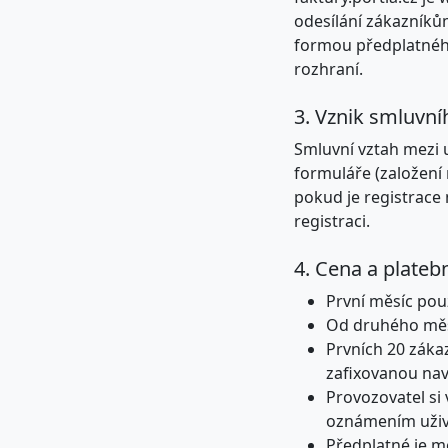
odesílání zákazníků
formou předplatného 
rozhraní.
3. Vznik smluvní
Smluvní vztah mezi 
formuláře (založení
pokud je registrace 
registraci.
4. Cena a plate
První měsíc pou
Od druhého měsí
Prvních 20 zákaz
zafixovanou navž
Provozovatel si
oznámením uživa
Předplatné je m