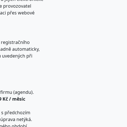
e provozovatel
ikaci přes webové
 registračního
ípadně automaticky,
ů uvedených při
 firmu (agendu).
9 Kč / měsíc
y s předchozím
 úprava netýká.
ceného období