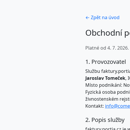
← Zpět na úvod
Obchodní 
Platné od 4. 7. 2026.
1. Provozovatel
Službu faktury.porti
Jaroslav Tomeček
, 
Místo podnikání: No
Fyzická osoba podnik
živnostenském rejst
Kontakt:
info@come
2. Popis služby
faktury.portia.cz je